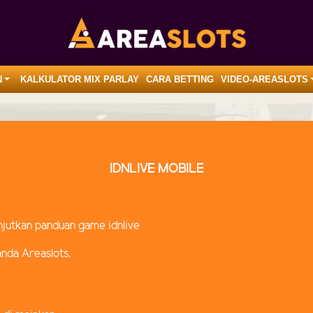
N
KALKULATOR MIX PARLAY
CARA BETTING
VIDEO-AREASLOTS
IDNLIVE MOBILE
njutkan panduan game idnlive
nda Areaslots.