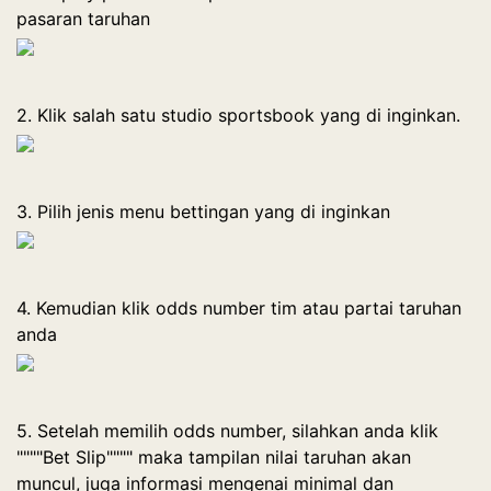
pasaran taruhan
2. Klik salah satu studio sportsbook yang di inginkan.
3. Pilih jenis menu bettingan yang di inginkan
4. Kemudian klik odds number tim atau partai taruhan
anda
5. Setelah memilih odds number, silahkan anda klik
""""Bet Slip"""" maka tampilan nilai taruhan akan
muncul, juga informasi mengenai minimal dan